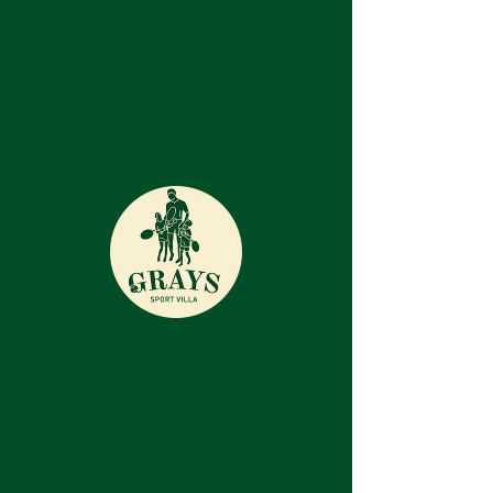
380 96 150 17 61 (Теніс)
380 97 150 17 61 (Фітнес)
380 68 150 16 71 (Ресторан)
м. Вишгород, вул. Парусна, 203
sportvillagrays@gmail.com
Widget Didn’t Load
Check your internet and refresh
this page.
If that doesn’t work, contact us.
Тенісний клуб “Sport Villa Grays”