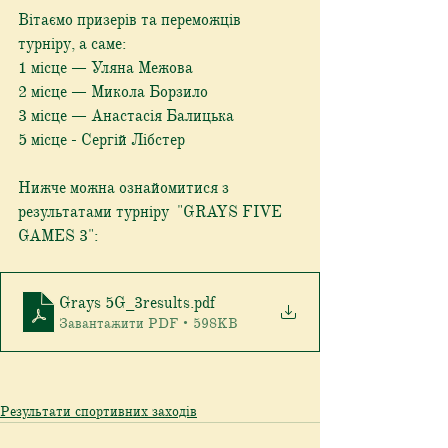
Вітаємо призерів та переможців 
турніру, а саме:
1 місце — Уляна Межова
2 місце — Микола Борзило
3 місце — Анастасія Балицька
5 місце - Сергій Лібстер
Нижче можна ознайомитися з 
результатами турніру  "GRAYS FIVE 
GAMES 3":
Grays 5G_3results
.pdf
Завантажити PDF • 598KB
Результати спортивних заходів