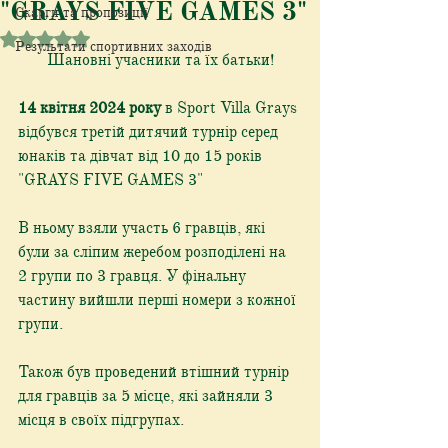
"GRAYS FIVE GAMES 3"
Скарги та пропозиції
Оцінка: NaN з 5 зірок.
Результати спортивних заходів
Шановні учасники та їх батьки!
14 квітня 2024 року
 в Sport Villa Grays 
відбувся третій дитячий турнір серед 
юнаків та дівчат від 10 до 15 років 
"GRAYS FIVE GAMES 3" 
В ньому взяли участь 6 гравців, які 
були за сліпим жеребом розподілені на 
2 групи по 3 гравця. У фінальну 
частину вийшли перші номери з кожної 
групи. 
Також був проведений втішний турнір 
для гравців за 5 місце, які зайняли 3 
місця в своїх підгрупах. 