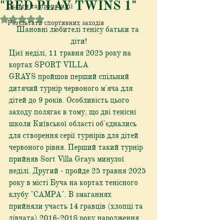
"RED PLAY TWINS 1"
Скарги та пропозиції
Оцінка: NaN з 5 зірок.
Результати спортивних заходів
Шановні любителі тенісу батьки та 
діти!
Цієї неділі, 11 травня 2025 року на 
кортах SPORT VILLA 
GRAYS пройшов перший спільний 
дитячий турнір червоного м'яча для 
дітей до 9 років. Особливість цього 
заходу полягає в тому, що дві тенісні 
школи Київської області об'єднались 
для створення серії турнірів для дітей 
червоного рівня. Перший такий турнір 
прийняв Sort Villa Grays минулої 
неділі. Другий - пройде 25 травня 2025 
року в місті Буча на кортах тенісного 
клубу "CAMPA". В змаганнях 
прийняли участь 14 гравців (хлопці та 
дівчата) 2016-2018 року народження. 