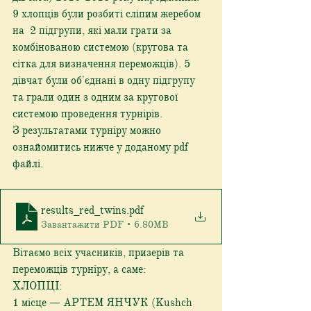
9 хлопців були розбиті сліпим жеребом 
на  2 підгрупи, які мали грати за 
комбінованою системою (кругова та 
сітка для визначення переможців). 5 
дівчат були об'єднані в одну підгрупу 
та грали один з одним за кругової 
системою проведення турнірів. 
З результатами турніру можно 
ознайомитись нижче у доданому pdf 
файлі.
results_red_twins
.pdf
Завантажити PDF • 6.80MB
Вітаємо всіх учасників, призерів та 
переможців турніру, а саме:
ХЛОПЦІ:
1 місце — АРТЕМ ЯНЧУК (Kushch 