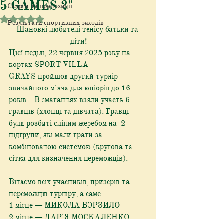
5 GAMES 2"
Скарги та пропозиції
Оцінка: NaN з 5 зірок.
Результати спортивних заходів
Шановні любителі тенісу батьки та 
діти!
Цієї неділі, 22 червня 2025 року на 
кортах SPORT VILLA 
GRAYS пройшов другий турнір 
звичайного м'яча для юніорів до 16 
років. . В змаганнях взяли участь 6 
гравців (хлопці та дівчата). Гравці 
були розбиті сліпим жеребом на  2 
підгрупи, які мали грати за 
комбінованою системою (кругова та 
сітка для визначення переможців). 
Вітаємо всіх учасників, призерів та 
переможців турніру, а саме:
1 місце — МИКОЛА БОРЗИЛО
2 місце — ДАР'Я МОСКАЛЕНКО