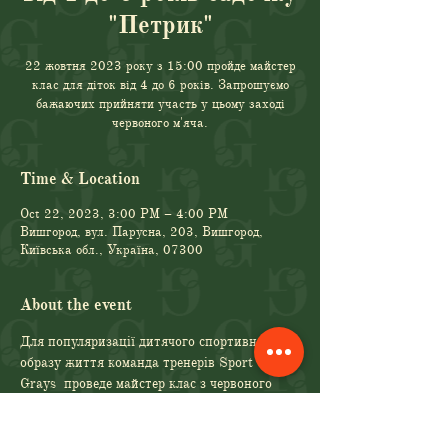
"Петрик"
22 жовтня 2023 року з 15:00 пройде майстер
клас для діток від 4 до 6 років. Запрошуємо
бажаючих прийняти участь у цьому заході
червоного м'яча.
Time & Location
Oct 22, 2023, 3:00 PM – 4:00 PM
Вишгород, вул. Парусна, 203, Вишгород,
Київська обл., Україна, 07300
About the event
Для популяризації дитячого спортивного 
образу життя команда тренерів Sport Villa 
Grays  проведе майстер клас з червоного 
м'яча для дітей садочку "Петрик",  а також 
для всіх бажаючих, хто цікавиться таким 
видос спорту як ТЕНІС! 