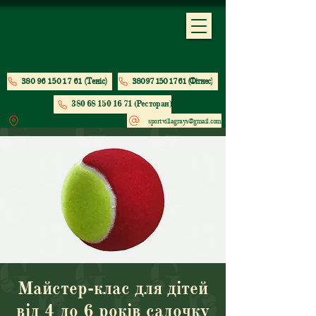
380 96 150 17 61 (Теніс)
380 97 150 17 61 (Фітнес)
380 68 150 16 71 (Ресторан)
м. Вишгород, вул. Парусна, 203
sportvillagrays@gmail.com
Майстер-клас для дітей
від 4 до 6 років садочку