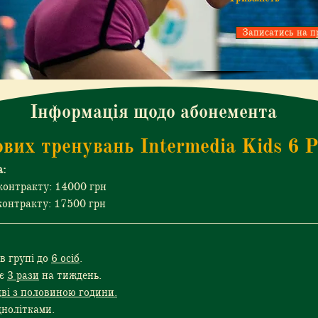
Записатись на п
Інформація щодо абонемента
вих тренувань Intermedia Kids 6 P
а:
контракту: 14000 грн
контракту: 17500 грн
 групі до 
6 осіб
.
є 
3 рази
 на тиждень.
дві з половиною години.
днолітками.