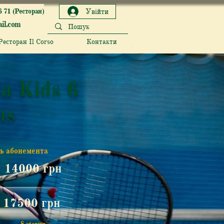
6 71 (Ресторан)
Увійти
il.com
Ресторан Il Corso
Контакти
a Kids 6
us
ть абонемента
14000 грн
17500 грн