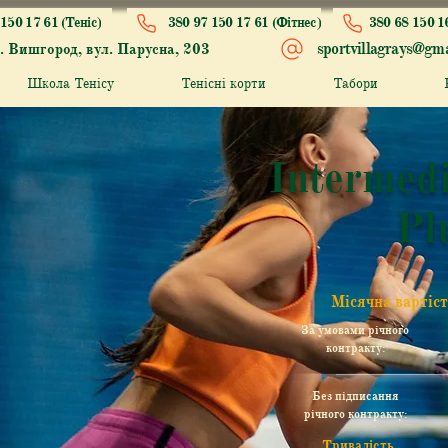
150 17 61 (Теніс)
380 97 150 17 61 (Фітнес)
380 68 150 1
sportvillagrays@gma
. Вишгород, вул. Парусна, 203
Школа Тенісу
Тенісні корти
Табори
Intermedi
Pl
Місячна вартіс
За умовами річного
контракту:
Без підписання
річного контракту:
Тривалість