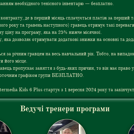
анням необхідного тенісного інвентарю — безплатно.
контракту, де в перший місяць сплачується платіж за перший та
ого року та травень наступного) гравець отримує такі переваги
ну ціну на програму, яка на 25% нижче місячної.
 яка дозволяє отримувати додаткові знижки на основні та додат
ься за річним гравцем на весь навчальний рік. Тобто, на випадо
и його місце.
авець пропускає заняття з будь-яких причин, то він має право 
 поточним графіком групи БЕЗПЛАТНО.
termedia Kids 6 Plus стартує з 1 вересня 2024 року та закінчує
Ведучі тренери програми