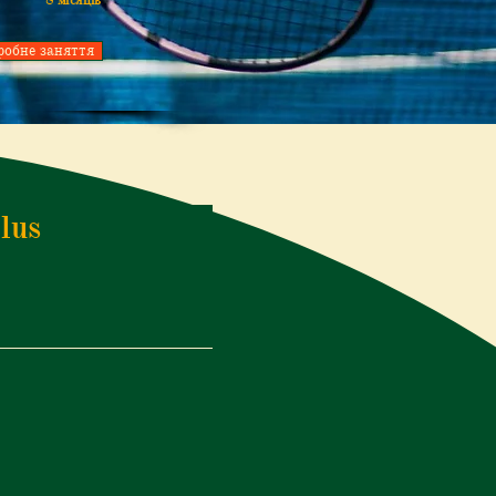
8 місяців
робне заняття
lus