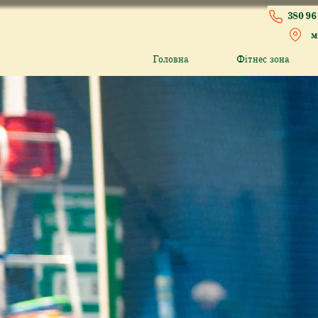
380 96 
м
Головна
Фітнес зона