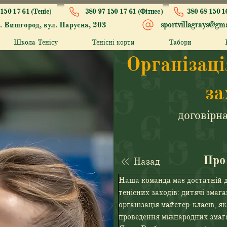
150 17 61 (Теніс)
380 97 150 17 61 (Фітнес)
380 68 150 1
sportvillagrays@gma
. Вишгород, вул. Парусна, 203
Школа Тенісу
Тенісні корти
Табори
Організац
за
договірн
Про
Назад
Наша команда має достатній до
тенісних заходів: дитячі змага
організація майстер-класів, як 
проведення міжнародних змага