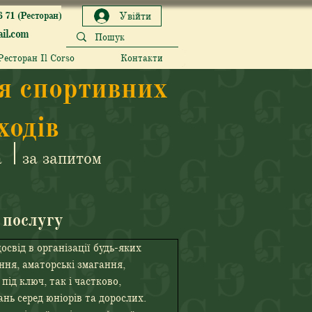
6 71 (Ресторан)
Увійти
il.com
Ресторан Il Corso
Контакти
ія спортивних
ходів
а
за запитом
 послугу
свід в організації будь-яких 
ння, аматорські змагання, 
під ключ, так і частково, 
нь серед юніорів та дорослих.