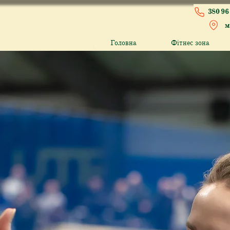
380 96 
м
Головна
Фітнес зона