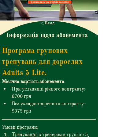
Записатись на пробне заняття
< Назад
Інформація щодо абонемента
Програма групових 
тренувань для дорослих 
Adults 5 Lite.
Місячна вартість абонемента:
При укладанні річного контракту: 
6700 грн
Без укладання річного контракту: 
8375 грн
Умови програми:
Тренування з тренером в групі до 5