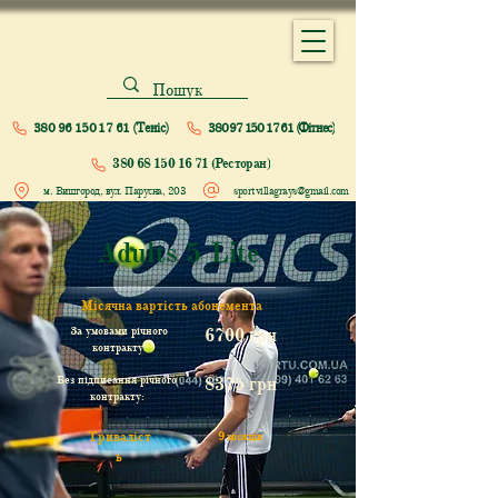
380 96 150 17 61 (Теніс)
380 97 150 17 61 (Фітнес)
380 68 150 16 71 (Ресторан)
м. Вишгород, вул. Парусна, 203
sportvillagrays@gmail.com
Adults 5 Lite
Місячна вартість абонемента
За умовами річного
6700 грн
контракту:
Без підписання річного
8375 грн
контракту:
Триваліст
9 місяців
ь