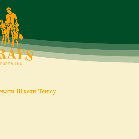
еваги Школи Тенісу
ісу проходять за офіційною
 Play&Stay. Всі наші тренери
віту та сертифікати курсів
lay&Stay.