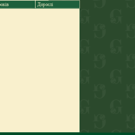
років
Дорослі