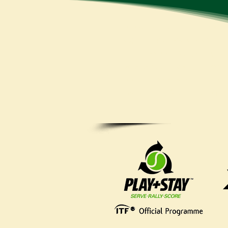
Для початку занять у школі 
адміністратора школи тен
спортсмена, досвід за
запропонований час для перш
Саме після пробного заняття
зможе підібрати вам гру