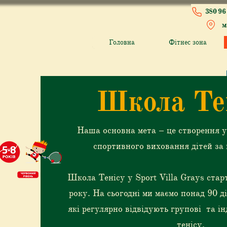
380 96 
м
Головна
Фітнес зона
Школа Те
Наша основна мета – це створення у
спортивного виховання дітей за 
Школа Тенісу у Sport Villa Grays стар
року. На сьогодні ми маємо понад 90 ді
які регулярно відвідують групові та ін
тенісу.