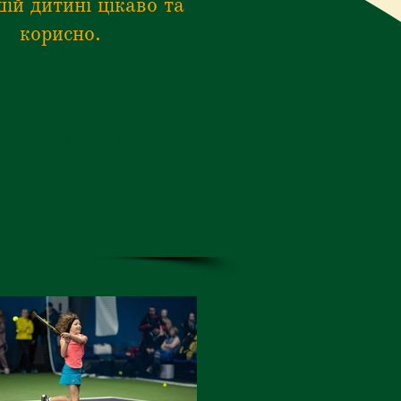
шій дитині цікаво та
корисно.
ння тенісу, тренування у
та результативні, бо
овленості та завданням