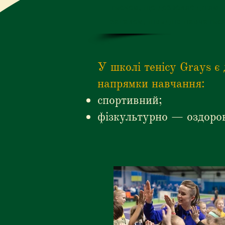
тиском, що дозволяє дітям 
загалом, швидше навчатися
У школі тенісу Grays є
напрямки навчання:
спортивний;
фізкультурно — оздоро