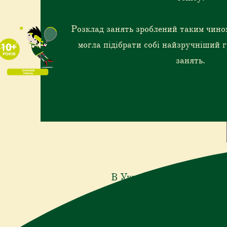
Розклад занять зроблений таким чино
могла підібрати собі найзручніший г
занять.
В Україні є традиції спорти
традиції тенісних шкіл. Та
"Play&Stay" признана найе
років. Основна ідея "Play