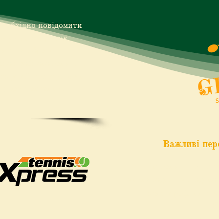
необхідно повідомити
ісу Grays про вік
нять та обрати
ого пробного заняття.
 старший тренер школи
пу для навчання.
Важливі пер
Всі заняття з тен
міжнародною методикою
мають профільну ос
P