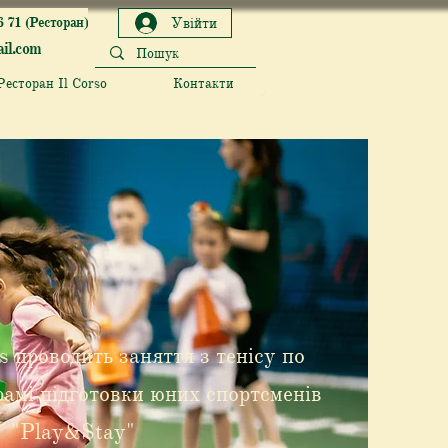
6 71 (Ресторан)
Увійти
il.com
Ресторан Il Corso
Контакти
s проводить заняття з тенісу по
амі підготовки юних спортсменів
"Play&Stay"