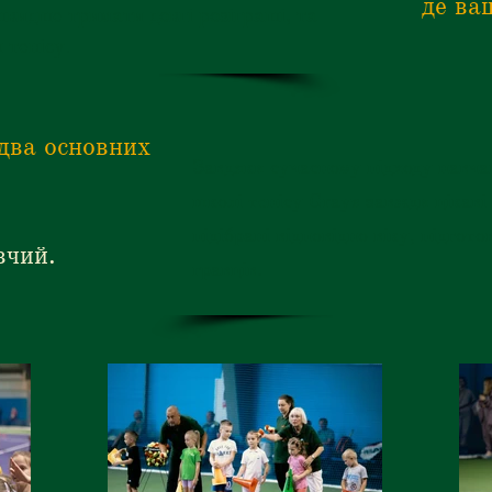
де ва
швидше тримати довгі розіграші, та
 тенісу.
 два основних
Завдяки сучасному підходу навча
школі тенісу Grays завжди цікаві 
підібрані відповідно віку, підгот
вчий.
гравців.