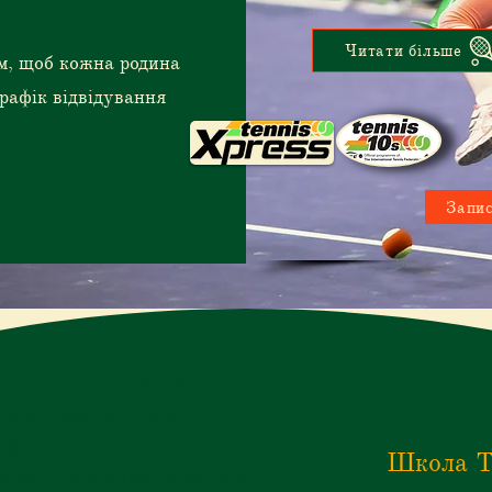
Читати більше
м, щоб кожна родина
рафік відвідування
Запис
вного виховання і, зокрема,
к програма підготовки ITF
фективнішою для дітей від 5
Школа Те
&Stay" гра м'ячами з меншим