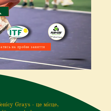
атись на пробне заняття
нісу Grays - це місце,