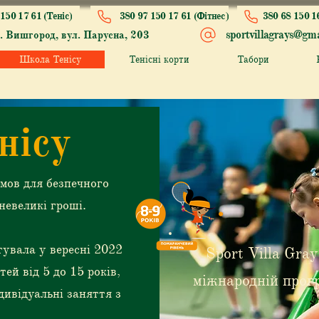
150 17 61 (Теніс)
380 97 150 17 61 (Фітнес)
380 68 150 1
sportvillagrays@gma
. Вишгород, вул. Парусна, 203
Школа Тенісу
Тенісні корти
Табори
нісу
мов для безпечного
невеликі гроші.
тувала у вересні 2022
Sport Villa Gray
тей від 5 до 15 років,
міжнародній прогр
дивідуальні заняття з