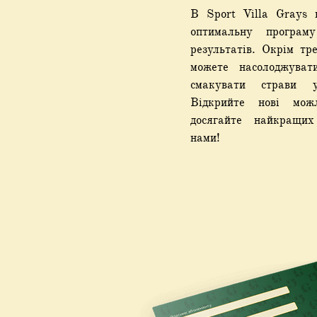
В Sport Villa Grays 
оптимальну програм
результатів. Окрім тр
можете насолоджуват
смакувати страви 
Відкрийте нові мож
досягайте найкращих
нами!