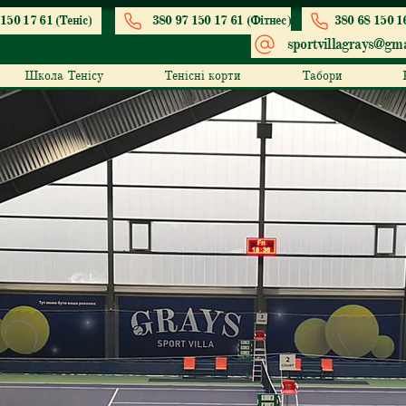
150 17 61 (Теніс)
380 97 150 17 61 (Фітнес)
380 68 150 1
sportvillagrays@gma
. Вишгород, вул. Парусна, 203
Школа Тенісу
Тенісні корти
Табори