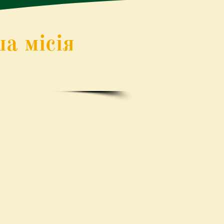
а місія
вище, де можна відпочити від
середитися на власному розвитку