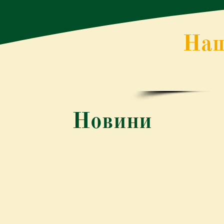
Наш
Створити середо
міських справ і зо
Новини