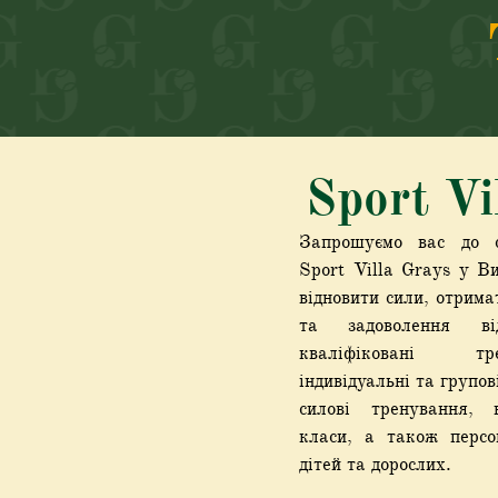
Sport Vi
Запрошуємо вас до с
Sport Villa Grays у В
відновити сили, отрим
та задоволення в
кваліфіковані т
індивідуальні та групо
силові тренування, к
класи, а також персо
дітей та дорослих.