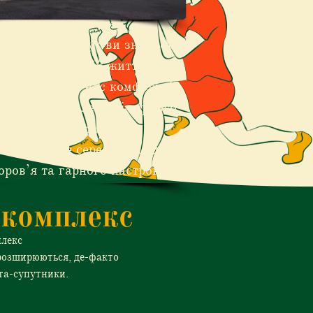
Grays — саме тут ви знайдете
ктивного способу життя та
відпочинку. У нас комфортні
порту, відновлення і гарного
ведення часу разом.
и найкраще середовище для
оров’я та гарного настрою.
комплекс
плекс
розширюються, де-факто
ста-супутники.