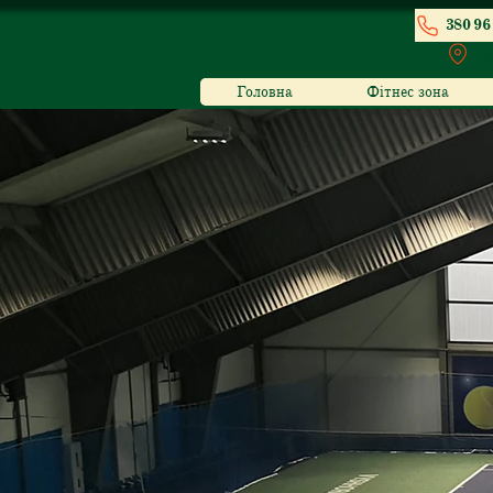
380 96 
м
Головна
Фітнес зона