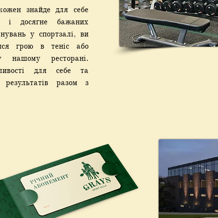
кожен знайде для себе
у і досягне бажаних
енувань у спортзалі, ви
ися грою в теніс або
у нашому ресторані.
ливості для себе та
 результатів разом з