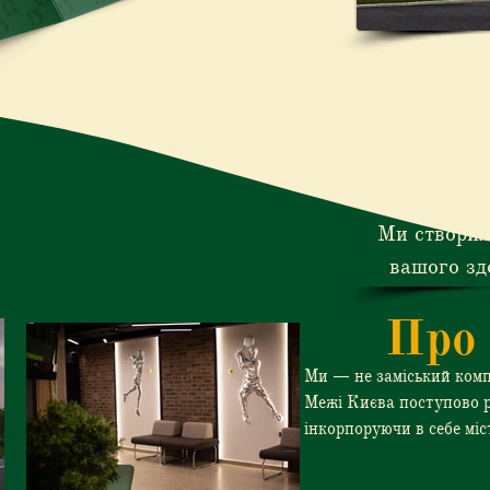
Sport Villa 
все для а
сімейного 
умови для с
про
Ми створил
вашого зд
Про 
Ми — не заміський ком
Межі Києва поступово 
інкорпоруючи в себе мі