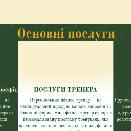
Основні послуги
росфіт
ПОСЛУГИ ТРЕНЕРА
 — це
Персональний фітнес-тренер — це
Групові
ційне
індивідуальний підхід до вашого здоров’я та
коле
ерах і
фізичної форми. Наш фітнес-тренер створює
підтри
ільш
персоналізовану програму тренувань, яка
роботи
х
враховує ваші цілі, рівень підготовки, фізичні