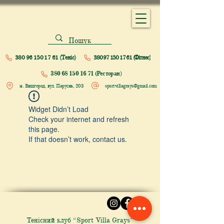
380 96 150 17 61 (Теніс)
380 97 150 17 61 (Фітнес)
380 68 150 16 71 (Ресторан)
м. Вишгород, вул. Парусна, 203
sportvillagrays@gmail.com
Widget Didn’t Load
Check your internet and refresh
this page.
If that doesn’t work, contact us.
Тенісний клуб “Sport Villa Grays”