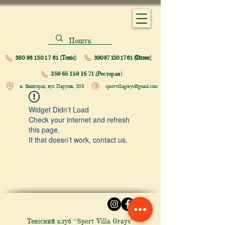
380 96 150 17 61 (Теніс)
380 97 150 17 61 (Фітнес)
380 68 150 16 71 (Ресторан)
м. Вишгород, вул. Парусна, 203
sportvillagrays@gmail.com
Widget Didn’t Load
Check your internet and refresh
this page.
If that doesn’t work, contact us.
Тенісний клуб “Sport Villa Grays”