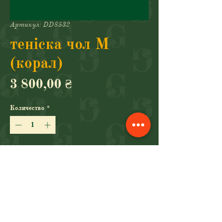
Артикул: DD8532
теніска чол М
(корал)
Цена
3 800,00 ₴
Количество
*
Добавить в корзину
Купить сейчас
теніска чол. (NIKE, 850, M)