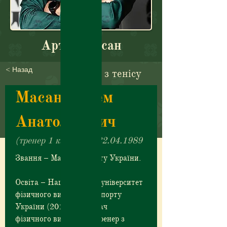
Артем Масан
< Назад
Тренер з тенісу
Масан Артем 
Анатолійович 
(тренер 1 категорії) 22.04.1989
Звання – Майстер спорту України.
Освіта – Національний університет 
фізичного виховання і спорту 
України (2010) Викладач 
фізичного виховання, тренер з 