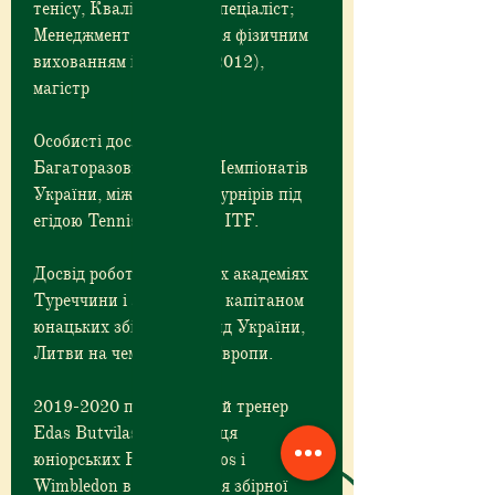
тенісу, Кваліфікація – спеціаліст; 
Менеджмент і управління фізичним 
вихованням і спортом (2012), 
магістр
Особисті досягнення – 
Багаторазовий призер Чемпіонатів 
України, міжнародних турнірів під 
егідою Tennis Europe та ITF.
Досвід роботи в тенісних академіях 
Туреччини і Литви. Був капітаном 
юнацьких збірних команд України, 
Литви на чемпіонатах Європи.
2019-2020 персональний тренер 
Edas Butvilas - переможця 
юніорських Roland Garros і 
Wimbledon в парі, гравця збірної 