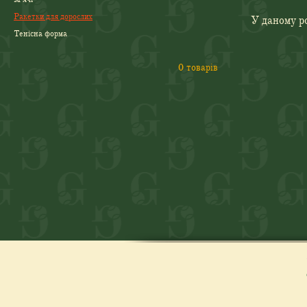
Ракетки для дорослих
У даному ро
Тенісна форма
0 товарів