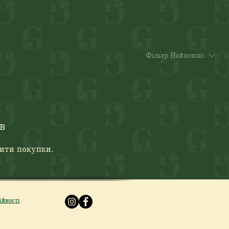
Фільтр
Найновіші
в
жити покупки.
ійності