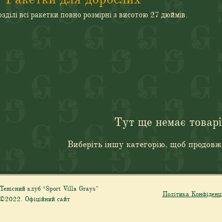
зділі всі ракетки повно розмірні з висотою 27 дюймів.
Тут ще немає товарі
Виберіть іншу категорію, щоб продов
Тенісний клуб “Sport Villa Grays”
Політика Конфіденц
©2022. Офіційний сайт