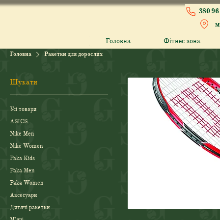
380 96 
м
Головна
Фітнес зона
Головна
Ракетки для дорослих
Шукати
Усі товари
ASICS
Nike Men
Nike Women
Paka Kids
Paka Men
Paka Women
Аксесуари
Дитячі ракетки
М'ячі