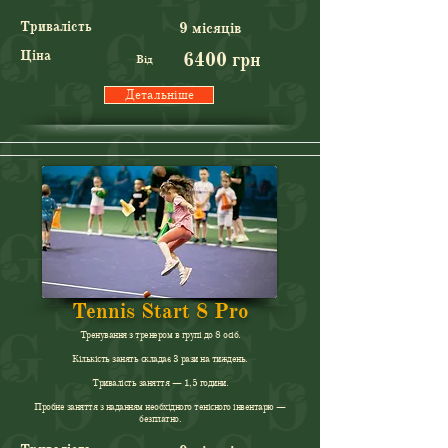
Тривалість
9 місяців
Ціна
6400 грн
Від
Детальніше
Tennis Start 8 Pro
Тренування з тренером в групі до 8 осіб.
Кількість занять складає 3 рази на тиждень.
Тривалість заняття — 1,5 години.
Пробне заняття з наданням необхідного тенісного інвентарю —
безплатно.