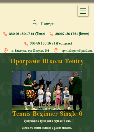
380 96 150 17 61 (Теніс)
380 97 150 17 61 (Фітнес)
380 68 150 16 71 (Ресторан)
м. Вишгород, вул. Парусна, 203
sportvillagrays@gmail.com
Програми Школи Тенісу
Tennis Beginner Single 6
Тренування з тренером в групі до 6 осіб.
Кількість занять складає 1 раз на тиждень.