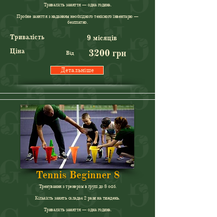
Тривалість заняття — одна година.
Пробне заняття з наданням необхідного тенісного інвентарю —
безплатно.
Тривалість
9 місяців
Ціна
3200 грн
Від
Детальніше
Tennis Beginner 8
Тренування з тренером в групі до 8 осіб.
Кількість занять складає 2 рази на тиждень.
Тривалість заняття — одна година.