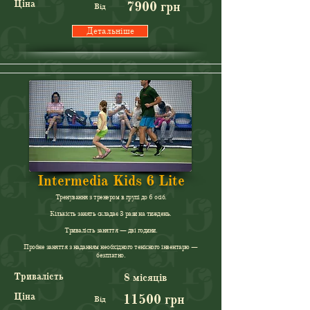
Ціна
7900 грн
Від
Детальніше
Intermedia Kids 6 Lite
Тренування з тренером в групі до 6 осіб.
Кількість занять складає 3 рази на тиждень.
Тривалість заняття — дві години.
Пробне заняття з наданням необхідного тенісного інвентарю —
безплатно.
Тривалість
8 місяців
Ціна
11500 грн
Від