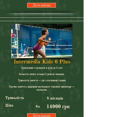
Детальніше
Intermedia Kids 6 Plus
Тренування з тренером в групі до 6 осіб.
Кількість занять складає 3 рази на тиждень.
Тривалість заняття — дві з половиною години.
Пробне заняття з наданням необхідного тенісного інвентарю —
безплатно.
Тривалість
8 місяців
Ціна
14000 грн
Від
Детальніше