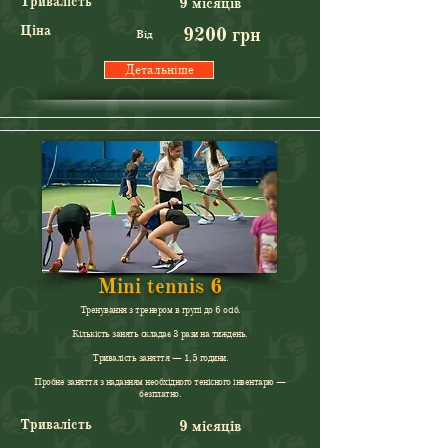
Тривалість
9 місяців
Ціна
9200 грн
Від
Детальніше
Mini tennis 6
Тренування з тренером в групі до 6 осіб.
Кількість занять складає 3 рази на тиждень.
Тривалість заняття — 1,5 години.
Пробне заняття з наданням необхідного тенісного інвентарю —
безплатно.
Тривалість
9 місяців