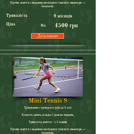
Пробне заняття з наданням необхідного тенісного інвентарю —
безплатно.
Тривалість
9 місяців
Ціна
4500 грн
Від
Детальніше
Mini Tennis 8
Тренування з тренером в групі до 8 осіб.
Кількість занять складає 2 рази на тиждень.
Тривалість заняття - 1,5 години.
Пробне заняття з наданням необхідного тенісного інвентарю —
безплатно.