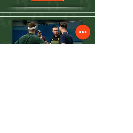
Tennis Xpress
Початковий курс з тенісу для дорослих.
Тренування з тренером в групі до 5 осіб.
Кількість занять складає 1 раз на тиждень.
Тривалість заняття — дві години.
Тривалість
6 тижнів
Ціна
відсутня
Від
Детальніше