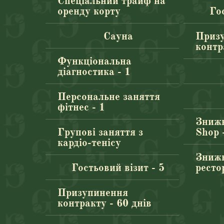
Спеціальний траиф на
оренду корту
Го
Сауна
Приз
контр
Функціональна
діагностика - 1
Персональне заняття
фітнес - 1
Знижк
Групові заняття з
Shop 
кардіо-тенісу
Знижк
Гостьовий візит - 5
ресто
Призупинення
контракту - 60 днів