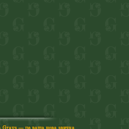
a Grays — це ваша нова звичка