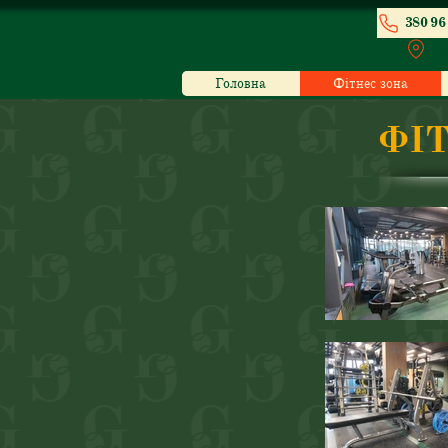
380 96 
м
Головна
Фітнес зона
ФІТ