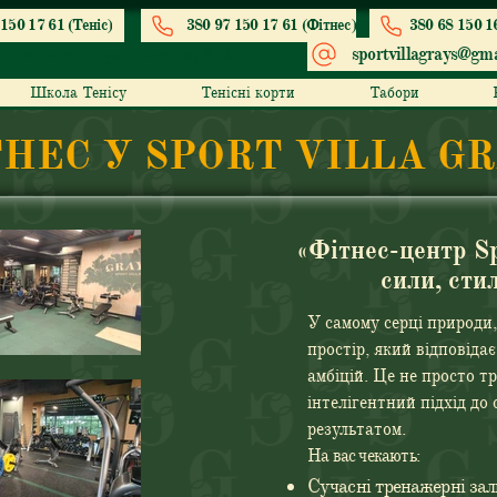
150 17 61 (Теніс)
380 97 150 17 61 (Фітнес)
380 68 150 1
sportvillagrays@gma
. Вишгород, вул. Парусна, 203
Школа Тенісу
Тенісні корти
Табори
НЕС У SPORT VILLA G
«Фітнес-центр Sp
сили, сти
У самому серці природи,
простір, який відповіда
амбіцій. Це не просто 
інтелігентний підхід до
результатом.
На вас чекають:
Сучасні тренажерні зал