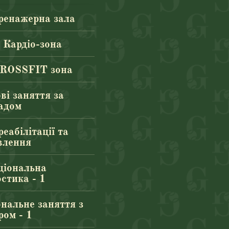
ренажерна зала
Кардіо-зона
ROSSFIT зона
ві заняття за
адом
еабілітації та
влення
іональна
остика - 1
нальне заняття з
ром - 1