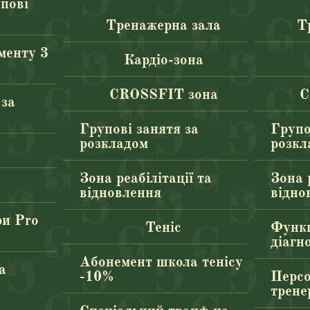
упові
Тренажерна зала
Т
менту 3
Кардіо-зона
CROSSFIT зона
C
 за
Групові занятя за
Групо
розкладом
розкл
к
Зона реабілітації та
Зона р
відновлення
відно
ри Pro
Теніс
Функц
діагн
Абонемент школа тенісу
а
-10%
Персо
трене