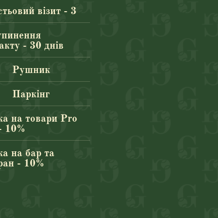
стьовий візит - 3
упинення
акту - 30 днів
Рушник
Паркінг
а на товари Pro
- 10%
а на бар та
ран - 10%