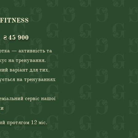
FITNESS
₴
45 900
ртка — активність та
кус на тренування.
ий варіант для тих,
ується на тренуваннях
еміальний сервіс нашої
ни
ий протягом 12 міс.