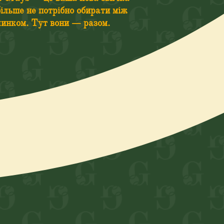
більше не потрібно обирати між
очинком. Тут вони — разом.