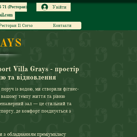
6 71 (Ресторан)
Увійти
il.com
Ресторан Il Corso
Контакти
RAYS
ort Villa Grays - простір
лю та відновлення
 поруч із водою, ми створили фітнес-
є вашому темпу життя та рівню
тренажерний зал — це стильний та
 спорту, де комфорт поєднується з
и з обладнанням преміумкласу