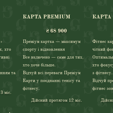
КАРТА PREMIUM
КАРТА 
68 900 ₴
45 900 ₴
₴
68 900
о»
Преміум картка — максимум
Фітнес ка
х, хто
спорту і відновлення
чіткий фо
тивні
Все включено — саме для тих,
Оптимальн
хто хоче більше.
хто фокус
енням та
Відчуй всі переваги Преміум
з фітнесу.
Карти у поєднанні тенісу та
Відчуй пр
фітнесу.
фітнес зо
3 міс.
Дійсний протягом 12 міс.
Дійсн