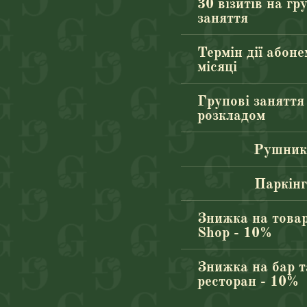
30 візитів на гр
заняття
Термін дії абоне
місяці
Групові заняття
розкладом
Рушни
Паркінг
Знижка на това
Shop - 10%
Знижка на бар т
ресторан - 10%