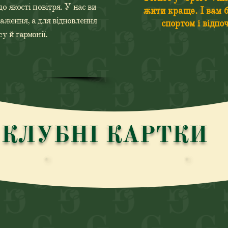
до якості повітря. У нас ви
жити краще. І вам 
наження, а для відновлення
спортом і відп
су й гармонії.
КЛУБНІ КАРТКИ