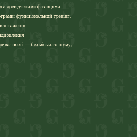
я з досвідченими фахівцями
ограми: функціональний тренінг,
навантаження
відновлення
риватності — без міського шуму,