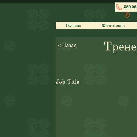
380 96 
м
Головна
Фітнес зона
Трене
< Назад
Job Title