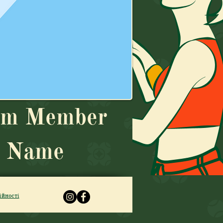
am Member
Name
ійності