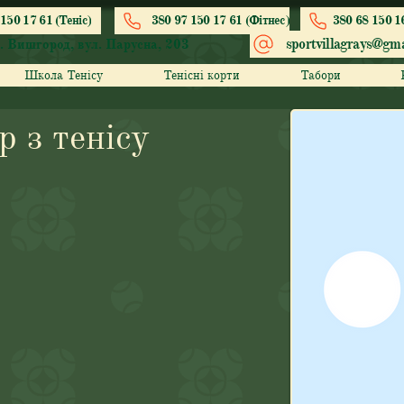
150 17 61 (Теніс)
380 97 150 17 61 (Фітнес)
380 68 150 1
sportvillagrays@gma
. Вишгород, вул. Парусна, 203
Школа Тенісу
Тенісні корти
Табори
р з тенісу