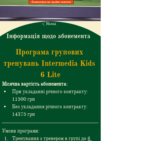
Записатись на пробне заняття
< Назад
Інформація щодо абонемента
Програма групових 
тренувань Intermedia Kids 
6 Lite
Місячна вартість абонемента:
При укладанні річного контракту: 
11500 грн
Без укладання річного контракту: 
14375 грн
Умови програми:
Тренування з тренером в групі до 
6 