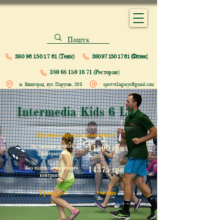
380 96 150 17 61 (Теніс)
380 97 150 17 61 (Фітнес)
380 68 150 16 71 (Ресторан)
м. Вишгород, вул. Парусна, 203
sportvillagrays@gmail.com
Intermedia Kids 6 Lite
Місячна вартість абонемента
За умовами річного
11500 грн
контракту:
Без підписання річного
14375 грн
контракту:
Триваліст
8 місяців
ь