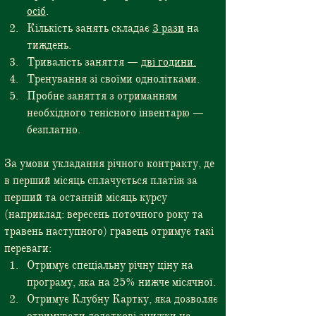
осіб
.
Кількість занять складає 
3 рази
 на 
тиждень.
Тривалість заняття — 
дві години.
Тренування зі своїми однолітками.
Пробне заняття з отриманням 
необхідного тенісного інвентарю — 
безплатно.
За умови укладання річного контракту, де 
в перший місяць сплачується платіж за 
перший та останній місяць курсу 
(наприклад: вересень поточного року та 
травень наступного) гравець отримує такі 
переваги:
Отримує спеціальну річну ціну на 
програму, яка на 25% нижче місячної.
Отримує Клубну Картку, яка дозволяє 