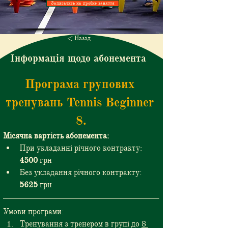
Записатись на пробне заняття
< Назад
Інформація щодо абонемента
Програма групових 
тренувань Tennis Beginner 
8.
Місячна вартість абонемента:
При укладанні річного контракту: 
4500
 грн
Без укладання річного контракту: 
5625 
грн
Умови програми:
Тренування з тренером в групі до 
8 