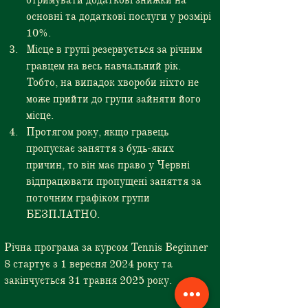
отримувати додаткові знижки на 
основні та додаткові послуги у розмірі 
10%.
Місце в групі резервується за річним 
гравцем на весь навчальний рік. 
Тобто, на випадок хвороби ніхто не 
може прийти до групи зайняти його 
місце.
Протягом року, якщо гравець 
пропускає заняття з будь-яких 
причин, то він має право у Червні 
відпрацювати пропущені заняття за 
поточним графіком групи 
БЕЗПЛАТНО.
Річна програма за курсом Tennis Beginner 
8 стартує з 1 вересня 2024 року та 
закінчується 31 травня 2025 року.