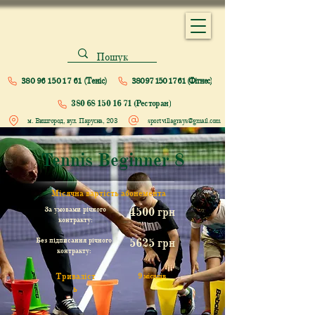
380 96 150 17 61 (Теніс)
380 97 150 17 61 (Фітнес)
380 68 150 16 71 (Ресторан)
м. Вишгород, вул. Парусна, 203
sportvillagrays@gmail.com
Tennis Beginner 8
Місячна вартість абонемента
За умовами річного
4500 грн
контракту:
Без підписання річного
5625 грн
контракту:
Триваліст
9 місяців
ь