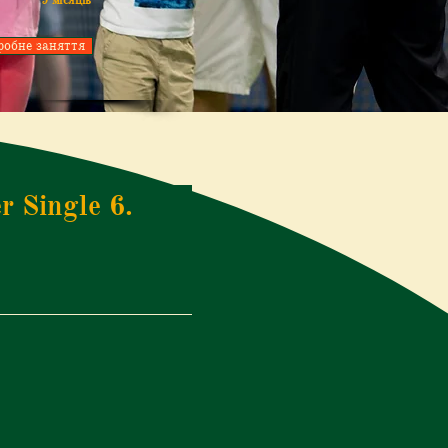
9 місяців
робне заняття
 Single 6.