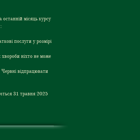
 останній місяць курсу 
:
кові послуги у розмірі 
к хвороби ніхто не може 
у Червні відпрацювати 
ується 31 травня 2025 