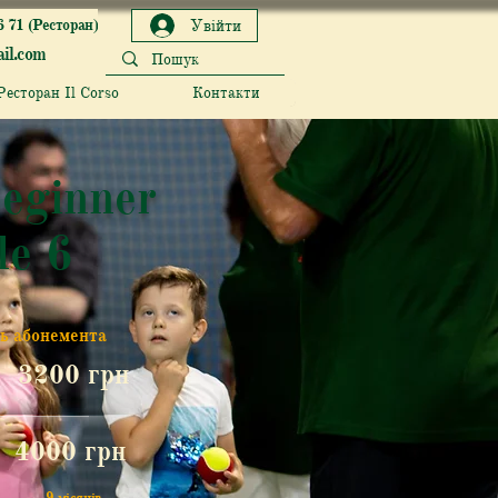
6 71 (Ресторан)
Увійти
il.com
Ресторан Il Corso
Контакти
eginner
le 6
ть абонемента
3200 грн
4000 грн