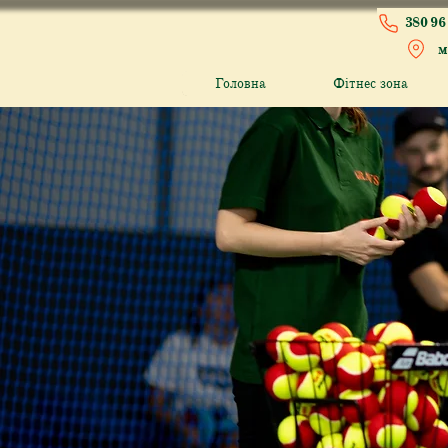
380 96 
м
Головна
Фітнес зона