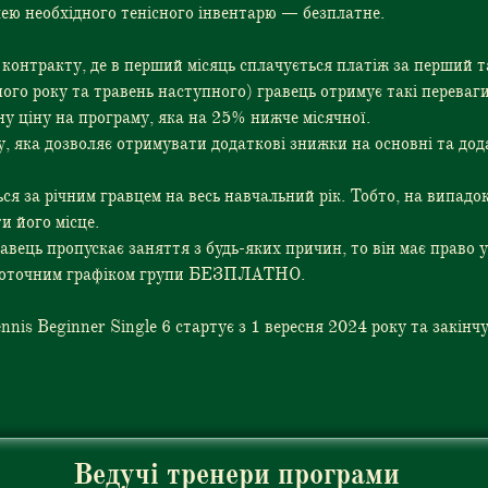
ею необхідного тенісного інвентарю — безплатне.
контракту, де в перший місяць сплачується платіж за перший та
ого року та травень наступного) гравець отримує такі переваги
ну ціну на програму, яка на 25% нижче місячної.
 яка дозволяє отримувати додаткові знижки на основні та додат
ься за річним гравцем на весь навчальний рік. Тобто, на випадо
и його місце.
авець пропускає заняття з будь-яких причин, то він має право 
 поточним графіком групи БЕЗПЛАТНО.
nnis Beginner Single 6 стартує з 1 вересня 2024 року та закінч
Ведучі тренери програми