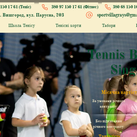
150 17 61 (Теніс)
380 97 150 17 61 (Фітнес)
380 68 150 1
sportvillagrays@gma
. Вишгород, вул. Парусна, 203
Школа Тенісу
Тенісні корти
Табори
Tennis B
Sing
Місячна вартіс
За умовами річного
контракту:
Без підписання
річного контракту:
Тривалість