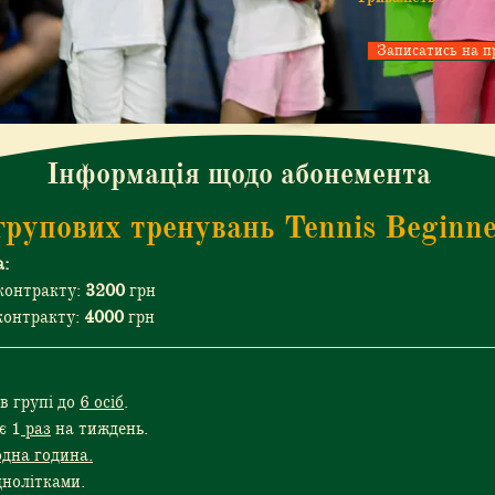
Записатись на п
Інформація щодо абонемента
рупових тренувань Tennis Beginner
а:
контракту: 
3200
 грн
контракту: 
4000 
грн
 групі до 
6 осіб
.
є 1
 раз
 на тиждень.
одна година.
днолітками.