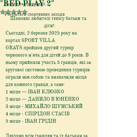
"RED PLAY 2"
Скарги та пропозиції
Оцінка: NaN з 5 зірок.
Результати спортивних заходів
Шановні любителі тенісу батьки та 
діти!
Сьогодні, 2 березня 2025 року на 
кортах SPORT VILLA 
GRAYS пройшов другий турнір 
червоного м'яча для дітей до 9 років. В 
ньому прийняли участь 5 гравців, які за 
кругової системою проведення турнірів 
зіграли між собою та визначили місця 
для кожного гравця, а саме:
1 місце — ІВАН КЛЮЗКО 
2 місце — ДАНИЛО В'ЮНЕНКО
3 місце - МИХАЙЛО ШУМСЬКИЙ
4 місце - СПІРІДОН СТАСІВ
5 місце - ІВАН ГРІДІН
Дякуємо всім гравцям та їх батькам за 