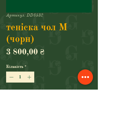
Артикул: DD8532
теніска чол М
(чорн)
Ціна
3 800,00 ₴
Кількість
*
Додати у кошик
Купити
теніска чол. (NIKE, 010, M)