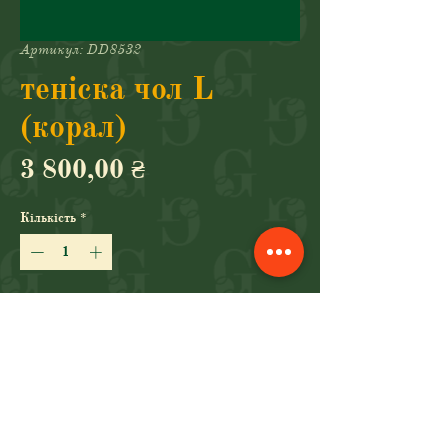
Артикул: DD8532
теніска чол L
(корал)
Ціна
3 800,00 ₴
Кількість
*
Додати у кошик
Купити
теніска чол. (NIKE, 850, L)